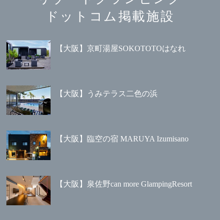
ドットコム掲載施設
【大阪】京町湯屋SOKOTOTOはなれ
【大阪】うみテラス二色の浜
【大阪】臨空の宿 MARUYA Izumisano
【大阪】泉佐野can more GlampingResort