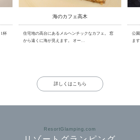
海のカフェ高木
1杯
住宅地の高台にあるメルヘンチックなカフェ。 窓
公園
から遠くに海が見えます。 オー…
ます
詳しくはこちら
ResortGlamping.com
リゾートグランピング